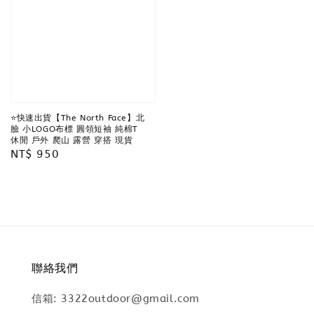
⭐️快速出貨【The North Face】北
臉 小LOGO布標 圓領短袖 純棉T
休閒 戶外 爬山 露營 穿搭 現貨
Regular
NT$ 950
price
聯絡我們
信箱: 3322outdoor@gmail.com