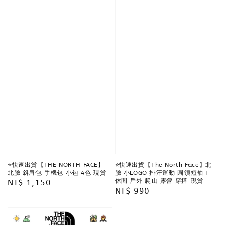
⭐️快速出貨【THE NORTH FACE】
⭐️快速出貨【The North Face】北
北臉 斜肩包 手機包 小包 4色 現貨
臉 小LOGO 排汗運動 圓領短袖 T
休閒 戶外 爬山 露營 穿搭 現貨
Regular
NT$ 1,150
Regular
NT$ 990
price
price