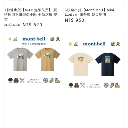
⭐️快速出貨【MUJI 無印良品】 寶
⭐️快速出貨【Mont-bell】Mini
特瓶用不鏽鋼保冷瓶 全新到貨 現
Lantern 露營燈 防災照明
貨
Regular
NT$ 950
Regular
Sale
NT$ 620
NT$ 650
price
price
price