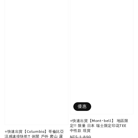
優惠
⭐️快速出貨【Mont-bell】 地區限
定!! 限量 日本 瑞士限定印花TEE
中性款 現貨
⭐️快速出貨【Columbia】哥倫比亞
Regular
Sale
涼感速排快乾T 休閒 戶外 爬山 露
NT$ 1,890