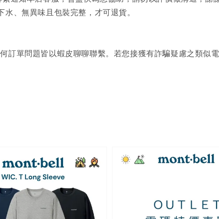
下水、無異味且包裝完整，才可退貨。
何訂單問題皆以蝦皮聊聊聯繫。若您接獲有詐騙疑慮之類似電