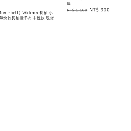
區
Regular
Sale
NT$ 900
NT$ 1,100
nt-bell】Wickron 長袖 小
price
price
E 透氣快乾長袖排汗衣 中性款 現貨
0