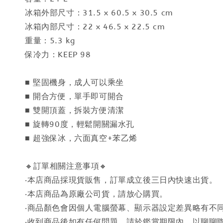
冰箱外部尺寸：31.5 x 60.5 x 30.5 cm
冰箱內部尺寸：22 x 46.5 x 22.5 cm
重量：5.3 kg
保冷力：KEEP 98
■ 堅固機身，成人可以乘坐
■ 開合方便，單手即可開合
■ 雙開頂蓋，拆裝方便清潔
■ 旋轉90度，輕鬆開關漏水孔
■ 超強保冰，六面真空+苯乙烯
🔸訂單相關注意事項🔸
‧本店商品採現貨販售，訂單成立後三日內快速出貨。
‧本店商品為原廠公司貨，請放心購買。
‧商品顏色會因個人電腦螢幕、顯示器設定差異略有不
‧收到商品後如有任何問題，請於鑑賞期限內，以聊聊