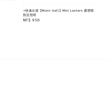
⭐️快速出貨【Mont-bell】Mini Lantern 露營燈
防災照明
Regular
NT$ 950
price